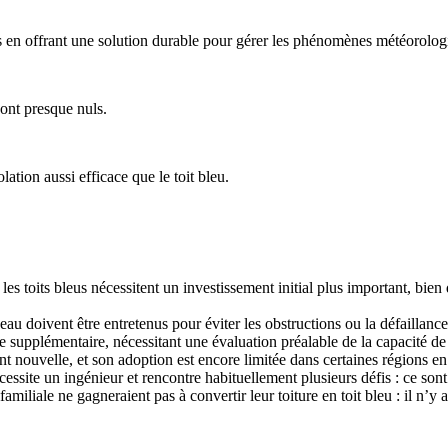
ques en offrant une solution durable pour gérer les phénomènes météorolo
 sont presque nuls.
tion aussi efficace que le toit bleu.
es toits bleus nécessitent un investissement initial plus important, bien 
eau doivent être entretenus pour éviter les obstructions ou la défaillan
supplémentaire, nécessitant une évaluation préalable de la capacité de 
nt nouvelle, et son adoption est encore limitée dans certaines régions e
cessite un ingénieur et rencontre habituellement plusieurs défis : ce so
miliale ne gagneraient pas à convertir leur toiture en toit bleu : il n’y a