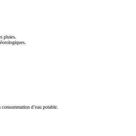
es pluies.
téorologiques.
it la consommation d’eau potable.