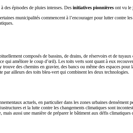
s à des épisodes de pluies intenses. Des
initiatives pionnières
ont vu le
rtaines municipalités commencent à l’encourager pour lutter contre les 
atiques.
abituellement composés de bassins, de drains, de réservoirs et de tuyaux q
e qui améliore le coup d’œil). Les toits verts sont quant à eux recouve
y trouve des chemins en gravier, des bancs ou même des espaces pour la d
iste par ailleurs des toits bleu-vert qui combinent les deux technologies.
nnementaux actuels, en particulier dans les zones urbaines densément peup
rastructures et la lutte contre les changements climatiques sont incontest
 mais aussi une manière de préparer le bâtiment aux défis climatiques d