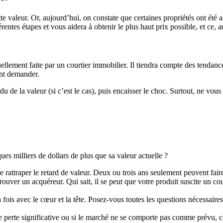
tte valeur. Or, aujourd’hui, on constate que certaines propriétés ont été a
ntes étapes et vous aidera à obtenir le plus haut prix possible, et ce, a
uellement faite par un courtier immobilier. Il tiendra compte des tendanc
nt demander.
 de la valeur (si c’est le cas), puis encaisser le choc. Surtout, ne vous 
ues milliers de dollars de plus que sa valeur actuelle ?
rattraper le retard de valeur. Deux ou trois ans seulement peuvent fair
trouver un acquéreur. Qui sait, il se peut que votre produit suscite un co
 la fois avec le cœur et la tête. Posez-vous toutes les questions nécessa
ne perte significative ou si le marché ne se comporte pas comme prévu, 